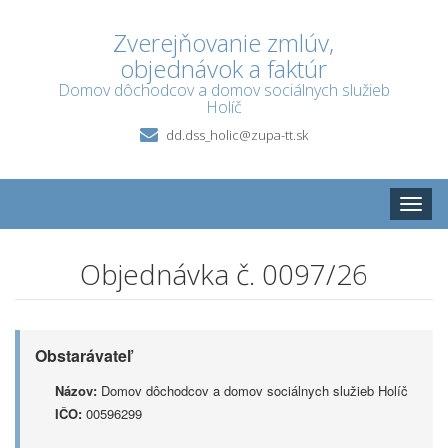
Zverejňovanie zmlúv,
objednávok a faktúr
Domov dôchodcov a domov sociálnych služieb
Holíč
dd.dss_holic@zupa-tt.sk
Toggle
naviga
Objednávka č. 0097/26
Obstarávateľ
Názov:
Domov dôchodcov a domov sociálnych služieb Holíč
IČO:
00596299