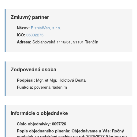
Zmluvný partner
Názov:
BiznisWeb, s.r.o.
IČO:
36332275
Adresa:
Soblahovská 1116/61, 91101 Trenčín
Zodpovedná osoba
Podpísal:
Mgr. et Mgr. Holotová Beata
Funkcia:
poverená riadením
Informácie o objednávke
Číslo objednávky:
0097/26
Popis objednaného plnenia:
Objednávame u Vás: Ročný
poplatok za redakčný systém na rok 2026-2027 Start-up m-