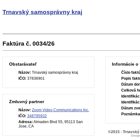
Trnavský samosprávny kraj
Faktúra č. 0034/26
Obstarávateľ
Informácie o 
Názov:
Trnavský samosprávny kraj
Číslo fakt
IČO:
37836901
Popis fakt
Dátum dor
Celková h
Identifiká
Zmluvný partner
Identifiká
Dátum zve
Názov:
Zoom Video Communications Inc.
Poznámka
IČO:
348795932
Adresa:
Almaden Blvd 55, 95113 San
Jose, CA
©2015 - Trnavský
Desig