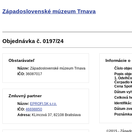
Západoslovenské múzeum Trnava
Objednávka č. 0197/24
Obstarávateľ
Informácie o
Názov:
Západoslovenské múzeum Trnava
Číslo obje
IČO:
36087017
Popis obje
1. Odvlhčo
Čerpadlo k
Cena Spol
Dátum vyh
Zmluvný partner
Celková h
Identifiká
Názov:
EPROFI.SK s.r.o.
Dátum zve
IČO:
46698850
Poznámka
Adresa:
KLincová 37, 82108 Bratislava
©2015 - Západ