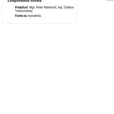
Zodpovedná osoba
Desig
Podpísal:
Mgr. Peter Markovič, Ing. Dalibor
Trebichalský
Funkcia:
konatelia