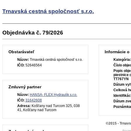
Trnavská cestná spoločnosť s.r.o.
Objednávka č. 79/2026
Obstarávateľ
Informácie o
Názov:
Trnavská cestná spoločnosť s.r.o.
Kategória
IČO:
52646564
Číslo obje
Popis obje
piestnice 
TT767YN
Dátum vyh
Zmluvný partner
Celková h
Názov:
HANSA- FLEX Hydraulik s.r.o.
Identifiká
IČO:
31642608
Dátum zve
Adresa:
Košťany nad Turcom 325, 038
Poznámka
41, Košťany nad Turcom
©2015 - Trnavs