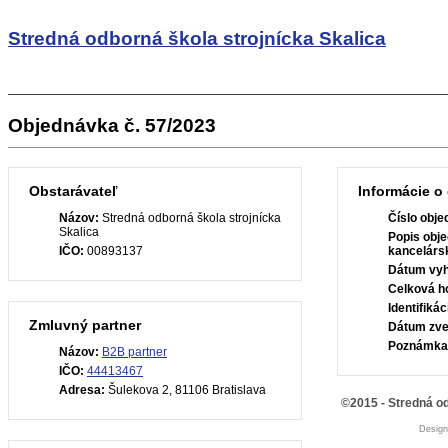
Stredná odborná škola strojnícka Skalica
Objednávka č. 57/2023
Obstarávateľ
Informácie o
Názov:
Stredná odborná škola strojnícka
Číslo obje
Skalica
Popis obje
IČO:
00893137
kancelárs
Dátum vyh
Celková h
Identifiká
Zmluvný partner
Dátum zve
Poznámka
Názov:
B2B partner
IČO:
44413467
Adresa:
Šulekova 2, 81106 Bratislava
©2015 - Stredná od
Desig