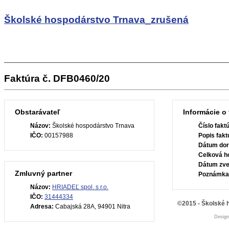
Školské hospodárstvo Trnava_zrušená
Faktúra č. DFB0460/20
Obstarávateľ
Informácie o 
Názov:
Školské hospodárstvo Trnava
Číslo fakt
IČO:
00157988
Popis fakt
Dátum dor
Celková h
Dátum zve
Zmluvný partner
Poznámka
Názov:
HRIADEĽ spol. s r.o.
IČO:
31444334
©2015 - Školské 
Adresa:
Cabajská 28A, 94901 Nitra
Desig