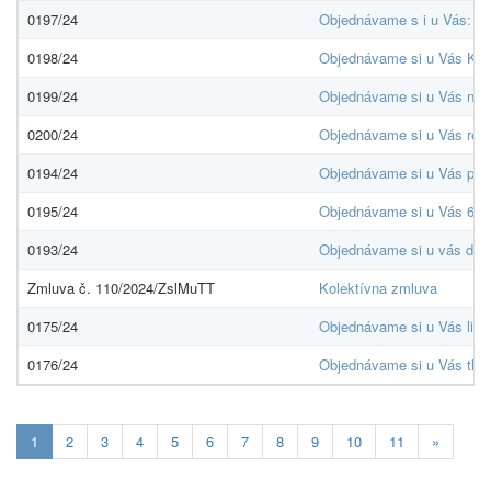
0197/24
Objednávame s i u Vás: 1.
0198/24
Objednávame si u Vás Kan
0199/24
Objednávame si u Vás náb
0200/24
Objednávame si u Vás reg
0194/24
Objednávame si u Vás prác
0195/24
Objednávame si u Vás 6 ks
0193/24
Objednávame si u vás doda
Zmluva č. 110/2024/ZslMuTT
Kolektívna zmluva
0175/24
Objednávame si u Vás lic
0176/24
Objednávame si u Vás tla
Aktuálna
1
2
3
4
5
6
7
8
9
10
11
»
stránka
1