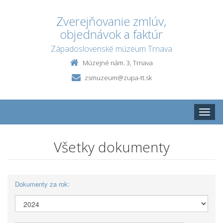
Zverejňovanie zmlúv,
objednávok a faktúr
Západoslovenské múzeum Trnava
Múzejné nám. 3, Trnava
zsmuzeum@zupa-tt.sk
Toggle
naviga
Všetky dokumenty
Dokumenty za rok: