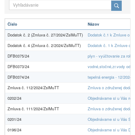
Číslo
Názov
Dodatok č. 2 (Zmluva č. 27/2024/ZslMuTT)
Dodatok č.1 k Zmluve o do
Dodatok č. 4 (Zmluva č. 2/2024/ZslMuTT)
Dodatok č. 1 k Zmluve o re
DFB0375/24
plyn - vyúčtovanie za rok
DFB0373/24
vodné,stočné,zr.vody od 1
DFB0374/24
tepelná energia - 12/2024
Zmluva č. 112/2024/ZslMuTT
Zmluva o združenej dodávk
0202/24
Objednávame si u Vás regá
Zmluva č. 111/2024/ZslMuTT
Zmluva o združenej dodáv
0201/24
Objednávame si u Vás Ske
0196/24
Objednávame si u Vás Det