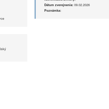
Dátum zverejnenia:
09.02.2026
Poznámka:
vce
alský