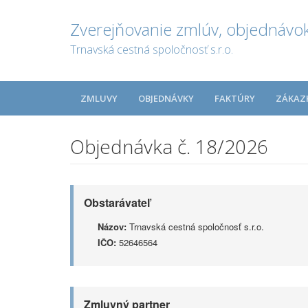
Zverejňovanie zmlúv, objednávok
Trnavská cestná spoločnosť s.r.o.
ZMLUVY
OBJEDNÁVKY
FAKTÚRY
ZÁKAZ
Objednávka č. 18/2026
Obstarávateľ
Názov:
Trnavská cestná spoločnosť s.r.o.
IČO:
52646564
Zmluvný partner