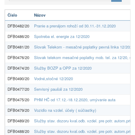
Číslo
Názov
DFB0482/20
Pranie a prenájom rohoží od 30.11.-31.12.2020
DFB0486/20
Spotreba el. energie za 12/2020
DFB0481/20
Slovak Telekom - mesačné poplatky pevná linka 12/2020
DFB0476/20
Slovak telekom mesačné poplatky mob. tel. za 12/20, spl
DFB0474/20
Služby BOZP a OPP za 12/2020
DFB0490/20
Vodné,stočné 12/2020
DFB0477/20
Servisný paušál za 12/2020
DFB0475/20
PHM HČ od 17.12.-18.12.2020, umývanie auta
DFB0479/20
Vozidlo na vzdel. účely ( súčiastky)
DFB0489/20
Služby stav. dozoru kval.odb. vzdel. pre potr. autom.p
DFB0488/20
Služby stav. dozoru kval.odb. vzdel. pre potr. autom.p