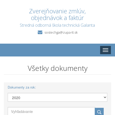
Zverejňovanie zmlúv,
objednávok a faktúr
Stredná odborná škola technická Galanta
sostechga@zupa-tt.sk
Toggle
naviga
Všetky dokumenty
Dokumenty za rok: