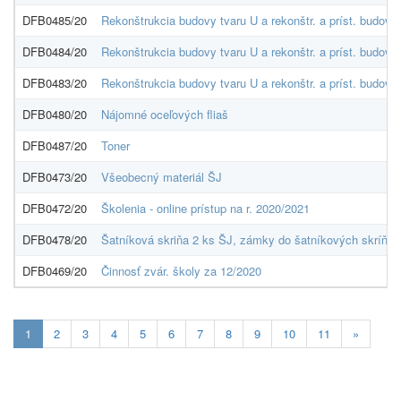
DFB0485/20
Rekonštrukcia budovy tvaru U a rekonštr. a príst. budov
DFB0484/20
Rekonštrukcia budovy tvaru U a rekonštr. a príst. budov
DFB0483/20
Rekonštrukcia budovy tvaru U a rekonštr. a príst. budov
DFB0480/20
Nájomné oceľových fliaš
DFB0487/20
Toner
DFB0473/20
Všeobecný materiál ŠJ
DFB0472/20
Školenia - online prístup na r. 2020/2021
DFB0478/20
Šatníková skriňa 2 ks ŠJ, zámky do šatníkových skríň
DFB0469/20
Činnosť zvár. školy za 12/2020
Aktuálna
1
2
3
4
5
6
7
8
9
10
11
»
stránka
1