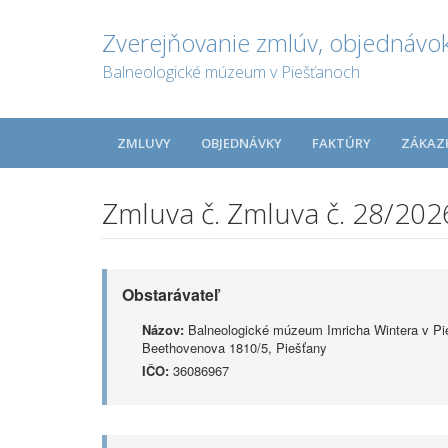
Zverejňovanie zmlúv, objednávok
Balneologické múzeum v Piešťanoch
ZMLUVY
OBJEDNÁVKY
FAKTÚRY
ZÁKAZ
Zmluva č. Zmluva č. 28/20
Obstarávateľ
Názov:
Balneologické múzeum Imricha Wintera v Pi
Beethovenova 1810/5, Piešťany
IČO:
36086967