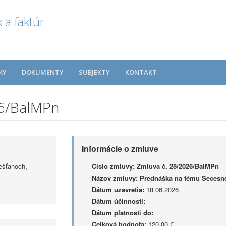
 a faktúr
KY
DOKUMENTY
SUBJEKTY
KONTAKT
26/BalMPn
Informácie o zmluve
ešťanoch,
Číslo zmluvy:
Zmluva č. 28/2026/BalMPn
Názov zmluvy:
Prednáška na tému Secesn
Dátum uzavretia:
18.06.2026
Dátum účinnosti:
Dátum platnosti do:
Celková hodnota:
120,00 €