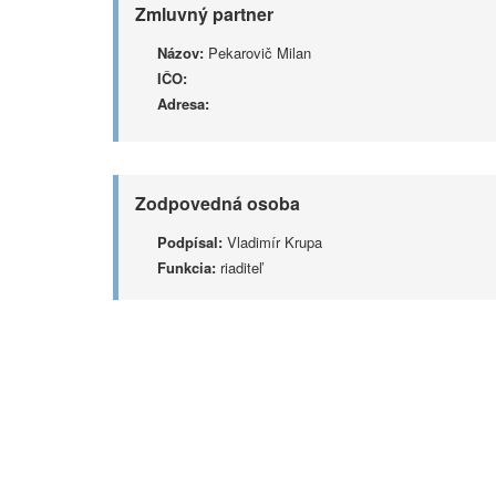
Zmluvný partner
Názov:
Pekarovič Milan
IČO:
Adresa:
Zodpovedná osoba
Podpísal:
Vladimír Krupa
Funkcia:
riaditeľ