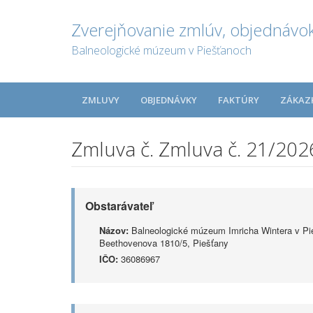
Zverejňovanie zmlúv, objednávok
Balneologické múzeum v Piešťanoch
ZMLUVY
OBJEDNÁVKY
FAKTÚRY
ZÁKAZ
Zmluva č. Zmluva č. 21/20
Obstarávateľ
Názov:
Balneologické múzeum Imricha Wintera v Pi
Beethovenova 1810/5, Piešťany
IČO:
36086967