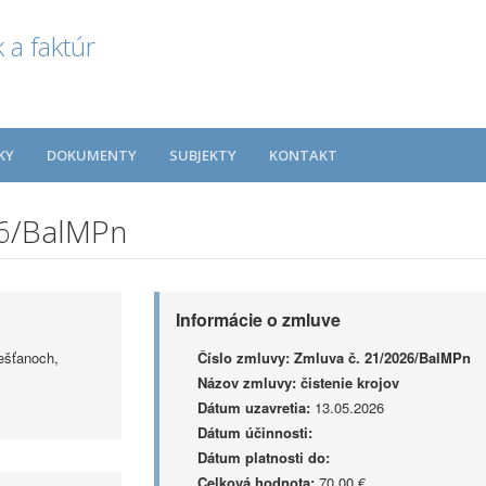
 a faktúr
KY
DOKUMENTY
SUBJEKTY
KONTAKT
26/BalMPn
Informácie o zmluve
ešťanoch,
Číslo zmluvy:
Zmluva č. 21/2026/BalMPn
Názov zmluvy:
čistenie krojov
Dátum uzavretia:
13.05.2026
Dátum účinnosti:
Dátum platnosti do:
Celková hodnota:
70,00 €