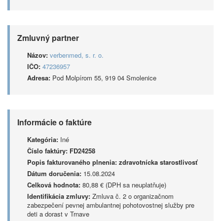
Zmluvný partner
Názov:
verbenmed, s. r. o.
IČO:
47236957
Adresa:
Pod Molpírom 55, 919 04 Smolenice
Informácie o faktúre
Kategória:
Iné
Číslo faktúry:
FD24258
Popis fakturovaného plnenia:
zdravotnícka starostlivosť
Dátum doručenia:
15.08.2024
Celková hodnota:
80,88 € (DPH sa neuplatňuje)
Identifikácia zmluvy:
Zmluva č. 2 o organizačnom
zabezpečení pevnej ambulantnej pohotovostnej služby pre
deti a dorast v Trnave