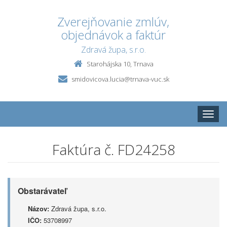
Zverejňovanie zmlúv,
objednávok a faktúr
Zdravá župa, s.r.o.
Starohájska 10, Trnava
smidovicova.lucia@trnava-vuc.sk
Toggle
naviga
Faktúra č. FD24258
Obstarávateľ
Názov:
Zdravá župa, s.r.o.
IČO:
53708997